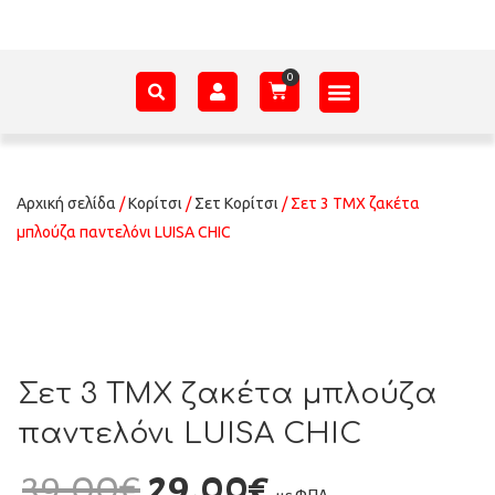
ΑΞΕΣΟΥΆΡ – ΠΡΟΊΚΑ ΜΩΡΟΎ
ΕΊΔΗ ΠΑΡΈΛΑΣΗΣ
ΣΧΕΤΙΚΆ ΜΕ ΕΜΆΣ
Αρχική σελίδα
/
Κορίτσι
/
Σετ Κορίτσι
/ Σετ 3 ΤΜΧ ζακέτα
μπλούζα παντελόνι LUISA CHIC
Σετ 3 ΤΜΧ ζακέτα μπλούζα
παντελόνι LUISA CHIC
39,00
€
29,00
€