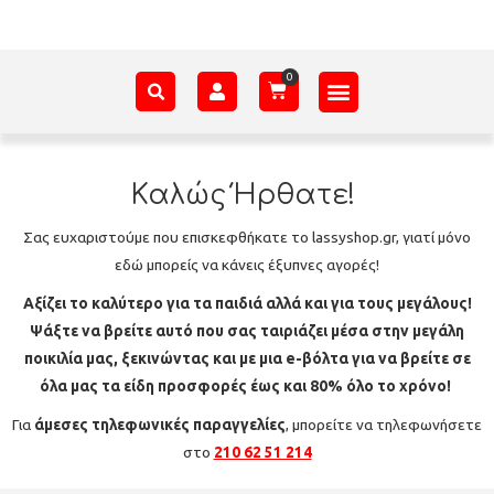
ΑΞΕΣΟΥΆΡ – ΠΡΟΊΚΑ ΜΩΡΟΎ
ΕΊΔΗ ΠΑΡΈΛΑΣΗΣ
ΣΧΕΤΙΚΆ ΜΕ ΕΜΆΣ
Καλώς Ήρθατε!
Σας ευχαριστούμε που επισκεφθήκατε το lassyshop.gr, γιατί μόνο
εδώ μπορείς να κάνεις έξυπνες αγορές!
Αξίζει το καλύτερο για τα παιδιά αλλά και για τους μεγάλους!
Ψάξτε να βρείτε αυτό που σας ταιριάζει μέσα στην μεγάλη
ποικιλία μας, ξεκινώντας και με μια e-βόλτα για να
βρείτε σε
όλα μας τα είδη προσφορές έως και 80% όλο το χρόνο!
Για
άμεσες τηλεφωνικές παραγγελίες
, μπορείτε να τηλεφωνήσετε
στο
210 62 51 214