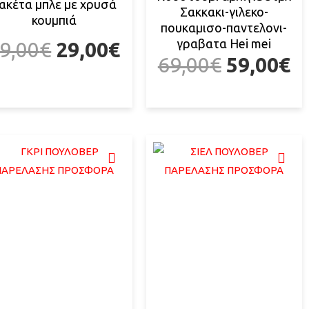
ακέτα μπλε με χρυσά
Σακκακι-γιλεκο-
κουμπιά
πουκαμισο-παντελονι-
γραβατα Hei mei
9,00
€
29,00
€
69,00
€
59,00
€