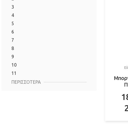
3
4
5
6
7
8
9
10
Ε
11
Μπορ
ΠΕΡΙΣΣΌΤΕΡΑ
Π
1