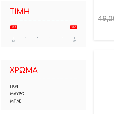
ΤΙΜΉ
49,0
12€
59€
12
59
ΧΡΏΜΑ
ΓΚΡΙ
ΜΑΎΡΟ
ΜΠΛΕ