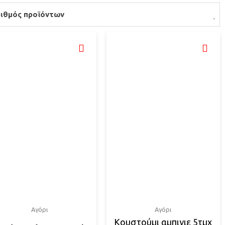
ιθμός προϊόντων
Αγόρι
Αγόρι
Κουστούμι αμπιγιε 5τμχ