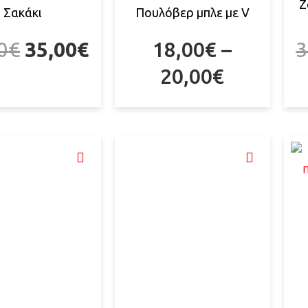
Ζ
Σακάκι
Πουλόβερ μπλε με V
0
€
35,00
€
18,00
€
–
3
20,00
€