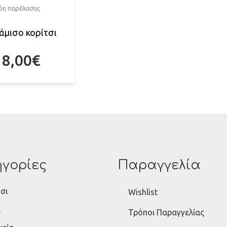
ίδη παρέλασης
άμισο κορίτσι
18,00
€
γορίες
Παραγγελία
σι
Wishlist
ι
Τρόποι Παραγγελίας