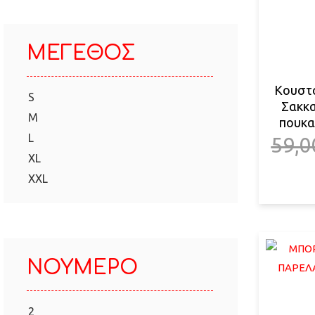
ΜΈΓΕΘΟΣ
Κουστο
S
Σακκα
M
πουκα
L
59,0
XL
XXL
ΝΟΎΜΕΡΟ
2