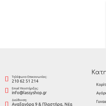
Κατη
Tηλέφωνο Επικοινωνίας:
210 62 51 214
Κορίτ
Email Υποστήριξης:
info@lassyshop.gr
Αγόρ
Διεύθυνση:
Γυναι
Αναξαγόρα 9 & Πλαστήρα, Νέα