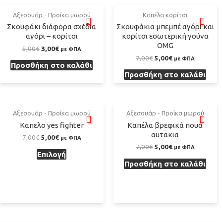
Αξεσουάρ - Προίκα μωρού
Καπέλα κορίτσι
Σκουφάκι διάφορα σχέδια
Σκουφάκια μπεμπέ αγόρι και
αγόρι – κορίτσι
κορίτσι εσωτερική γούνα
ΟMG
5,00
€
3,00
€
με ΦΠΑ
7,00
€
5,00
€
με ΦΠΑ
Προσθήκη στο καλάθι
Προσθήκη στο καλάθι
Αξεσουάρ - Προίκα μωρού
Αξεσουάρ - Προίκα μωρού
Καπελο yes fighter
Καπέλα βρεφικά πουα
αυτακια
7,00
€
5,00
€
με ΦΠΑ
7,00
€
5,00
€
με ΦΠΑ
Επιλογή
Προσθήκη στο καλάθι