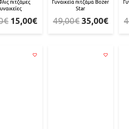
Φλις πιτζάμες
Γυναικεία πιτζάμα Bozer
Γυ
υναικείες
Star
0
€
15,00
€
49,00
€
35,00
€
4