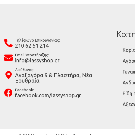
Κατη
Tηλέφωνο Επικοινωνίας:
210 62 51 214
Κορίτ
Email Υποστήριξης:
info@lassyshop.gr
Αγόρ
Διεύθυνση:
Γυναι
Αναξαγόρα 9 & Πλαστήρα, Νέα
Ερυθραία
Ανδρ
Facebook:
Είδη
facebook.com/lassyshop.gr
Αξεσ