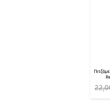
Πιτζάμε
R
22,0