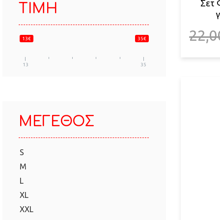
Σετ 
ΤΙΜΉ
γ
22,0
13€
35€
13
35
ΜΈΓΕΘΟΣ
S
M
L
XL
XXL