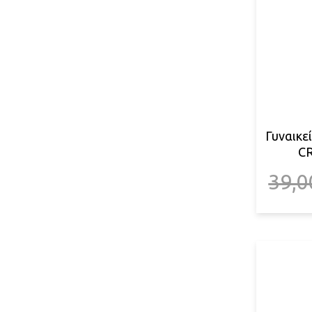
Γυναικε
C
39,0