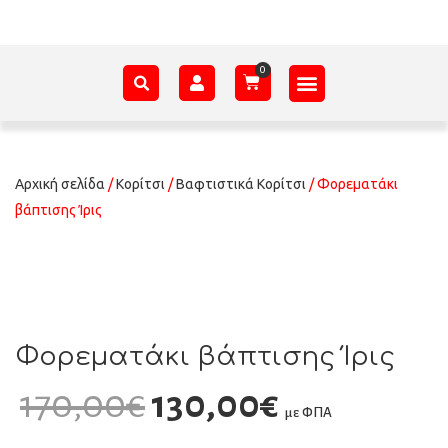
ΑΞΕΣΟΥΆΡ – ΠΡΟΊΚΑ ΜΩΡΟΎ
ΕΊΔΗ ΠΑΡΈΛΑΣΗΣ
ΣΧΕΤΙΚΆ ΜΕ ΕΜΆΣ
Αρχική σελίδα
/
Κορίτσι
/
Βαφτιστικά Κορίτσι
/ Φορεματάκι
βάπτισης Ίρις
Φορεματάκι βάπτισης Ίρις
170,00
€
130,00
€
με ΦΠΑ