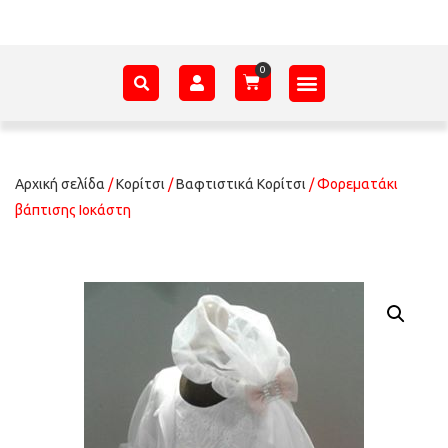
ΑΞΕΣΟΥΆΡ – ΠΡΟΊΚΑ ΜΩΡΟΎ
ΕΊΔΗ ΠΑΡΈΛΑΣΗΣ
ΣΧΕΤΙΚΆ ΜΕ ΕΜΆΣ
Αρχική σελίδα
/
Κορίτσι
/
Βαφτιστικά Κορίτσι
/ Φορεματάκι
βάπτισης Ιοκάστη