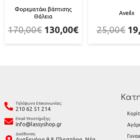
Φορεματάκι βάπτισης
Αveilx
Θάλεια
170,00
€
130,00
€
25,00
€
19
Κατη
Tηλέφωνο Επικοινωνίας:
210 62 51 214
Κορίτ
Email Υποστήριξης:
info@lassyshop.gr
Αγόρ
Διεύθυνση:
Γυναι
Αναξαγόρα 9 & Πλαστήρα, Νέα