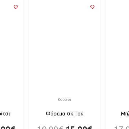
Κορίτσι
ίτσι
Φόρεμα τικ Τοκ
Μπ