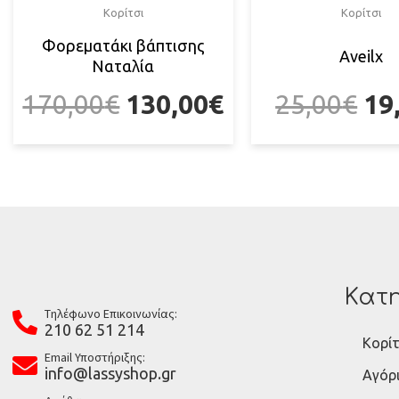
Κορίτσι
Κορίτσι
Φορεματάκι βάπτισης
Αveilx
Ναταλία
170,00
€
130,00
€
25,00
€
19
Κατη
Tηλέφωνο Επικοινωνίας:
210 62 51 214
Κορίτ
Email Υποστήριξης:
info@lassyshop.gr
Αγόρ