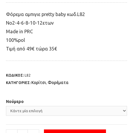
Φόρεμα αμπιγιε pretty baby κωδ.L82
No2-4-6-8-10-12ετων
Μade in PRC
100%pol
Τιμή από 49€ τώρα 35€
ΚΩΔΙΚΟΣ:
L82
Κορίτσι
Φορέματα
ΚΑΤΗΓΟΡΙΕΣ:
,
Νούμερο