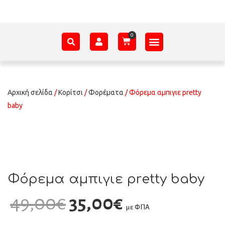
ΑΞΕΣΟΥΆΡ – ΠΡΟΊΚΑ ΜΩΡΟΎ
ΕΊΔΗ ΠΑΡΈΛΑΣΗΣ
ΣΧΕΤΙΚΆ ΜΕ ΕΜΆΣ
Αρχική σελίδα
/
Κορίτσι
/
Φορέματα
/ Φόρεμα αμπιγιε pretty
baby
Φόρεμα αμπιγιε pretty baby
49,00
€
35,00
€
με ΦΠΑ