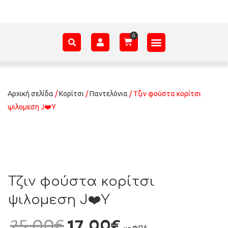
ΑΞΕΣΟΥΆΡ – ΠΡΟΊΚΑ ΜΩΡΟΎ
ΕΊΔΗ ΠΑΡΈΛΑΣΗΣ
ΣΧΕΤΙΚΆ ΜΕ ΕΜΆΣ
Αρχική σελίδα
/
Κορίτσι
/
Παντελόνια
/ Τζιν φούστα κορίτσι
ψιλομεση J❤️Y
Τζιν φούστα κορίτσι
ψιλομεση J❤️Y
25,00
€
17,00
€