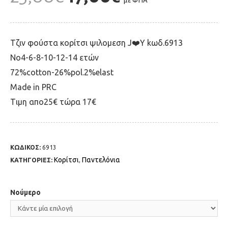
με ΦΠΑ
Τζιν φούστα κορίτσι ψιλομεση J❤️Y kωδ.6913
Νο4-6-8-10-12-14 ετών
72%cotton-26%pol.2%elast
Made in PRC
Tιμη απο25€ τώρα 17€
ΚΩΔΙΚΟΣ:
6913
Κορίτσι
Παντελόνια
ΚΑΤΗΓΟΡΙΕΣ:
,
Νούμερο