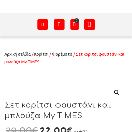
ΑΞΕΣΟΥΆΡ – ΠΡΟΊΚΑ ΜΩΡΟΎ
ΕΊΔΗ ΠΑΡΈΛΑΣΗΣ
ΣΧΕΤΙΚΆ ΜΕ ΕΜΆΣ
Αρχική σελίδα
/
Κορίτσι
/
Φορέματα
/ Σετ κορίτσι φουστάνι και
μπλούζα My TIMES
Σετ κορίτσι φουστάνι και
μπλούζα My TIMES
29,00
€
22,00
€