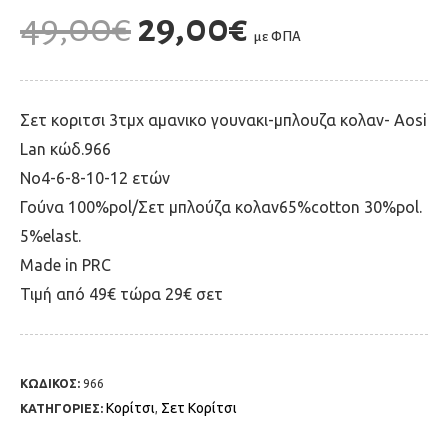
49,00
€
29,00
€
με ΦΠΑ
Σετ κοριτσι 3τμχ αμανικο γουνακι-μπλουζα κολαν- Aosi
Lan κώδ.966
Νο4-6-8-10-12 ετών
Γούνα 100%pol/Σετ μπλούζα κολαν65%cotton 30%pol.
5%elast.
Made in PRC
Τιμή από 49€ τώρα 29€ σετ
ΚΩΔΙΚΟΣ:
966
Κορίτσι
Σετ Κορίτσι
ΚΑΤΗΓΟΡΙΕΣ:
,