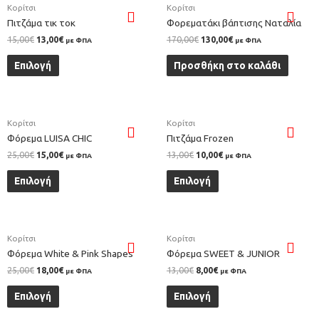
Κορίτσι
Κορίτσι
Πιτζάμα τικ τοκ
Φορεματάκι βάπτισης Ναταλία
15,00
€
13,00
€
170,00
€
130,00
€
με ΦΠΑ
με ΦΠΑ
Επιλογή
Προσθήκη στο καλάθι
Κορίτσι
Κορίτσι
Φόρεμα LUISA CHIC
Πιτζάμα Frozen
25,00
€
15,00
€
13,00
€
10,00
€
με ΦΠΑ
με ΦΠΑ
Επιλογή
Επιλογή
Κορίτσι
Κορίτσι
Φόρεμα White & Pink Shapes
Φόρεμα SWEET & JUNIOR
25,00
€
18,00
€
13,00
€
8,00
€
με ΦΠΑ
με ΦΠΑ
Επιλογή
Επιλογή