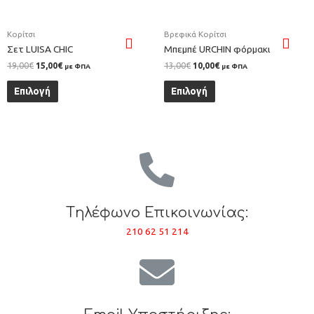
Κορίτσι
Βρεφικά Κορίτσι
Σετ LUISA CHIC
Μπεμπέ URCHIN φόρμακι
19,00
€
15,00
€
13,00
€
10,00
€
με ΦΠΑ
με ΦΠΑ
Επιλογή
Επιλογή
Tηλέφωνο Επικοινωνίας:
210 62 51 214