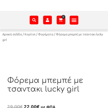
ΑΞΕΣΟΥΆΡ – ΠΡΟΊΚΑ ΜΩΡΟΎ
ΕΊΔΗ ΠΑΡΈΛΑΣΗΣ
ΣΧΕΤΙΚΆ ΜΕ ΕΜΆΣ
Αρχική σελίδα
/
Κορίτσι
/
Φορέματα
/ Φόρεμα μπεμπέ με τσαντακι lucky
girl
Φόρεμα μπεμπέ με
τσαντακι lucky girl
29,00
€
22,00
€
με ΦΠΑ