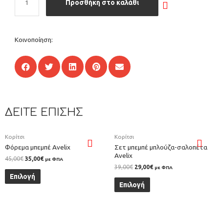
Προσθήκη στο καλάθι
Κοινοποίηση:
ΔΕΙΤΕ ΕΠΙΣΗΣ
Κορίτσι
Κορίτσι
Φόρεμα μπεμπέ Αvelix
Σετ μπεμπέ μπλούζα-σαλοπέτα
Αvelix
45,00
€
35,00
€
με ΦΠΑ
39,00
€
29,00
€
με ΦΠΑ
Επιλογή
Επιλογή