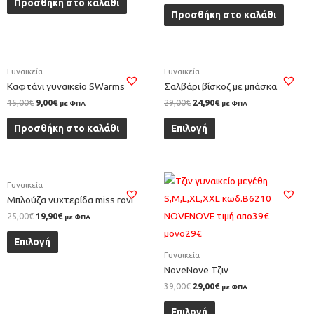
Προσθήκη στο καλάθι
Προσθήκη στο καλάθι
Γυναικεία
Γυναικεία
Καφτάνι γυναικείο SWarms
Σαλβάρι βίσκοζ με μπάσκα
15,00
€
9,00
€
29,00
€
24,90
€
με ΦΠΑ
με ΦΠΑ
Προσθήκη στο καλάθι
Επιλογή
Γυναικεία
Μπλούζα νυχτερίδα miss rovi
25,00
€
19,90
€
με ΦΠΑ
Επιλογή
Γυναικεία
NoveNove Τζιν
39,00
€
29,00
€
με ΦΠΑ
Επιλογή