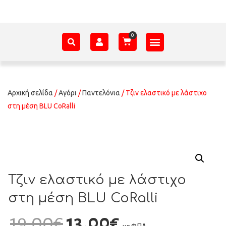
ΑΞΕΣΟΥΆΡ – ΠΡΟΊΚΑ ΜΩΡΟΎ
ΕΊΔΗ ΠΑΡΈΛΑΣΗΣ
ΣΧΕΤΙΚΆ ΜΕ ΕΜΆΣ
Αρχική σελίδα
/
Αγόρι
/
Παντελόνια
/ Τζιν ελαστικό με λάστιχο
στη μέση BLU CoRalli
Τζιν ελαστικό με λάστιχο
στη μέση BLU CoRalli
19,00
€
13,00
€