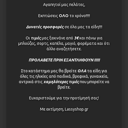
Αγαπητοί μας πελάτες,
Εκπτώσεις
ΟΛΟ
το χρόνο!!!!!
Δυνατές προσφορές
σε όλα μας τα είδη!!!!
Οι
τιμές
μας ξεκινάνε από
3€
και πάνω για
μπλούζες, σορτς, καπέλα, μαγιό, φορέματα και ότι
άλλο αναζητήσετε.
ΠΡΟΛΑΒΕΤΕ ΠΡΙΝ ΕΞΑΝΤΛΗΘΟΥΝ !!!!!
Στο κατάστημα μας θα βρείτε
ΟΛΑ
τα είδη για
όλες τις ηλικίες από παιδικά, βρεφικά, γυναικεία,
αντρικά στις
χαμηλότερες τιμές
που μπορείτε να
βρείτε.
Καπέλα αγόρι
Ευχαριστούμε για την προτίμησή σας!
Children hat
Με εκτίμηση, Lassyshop.gr
3,00
€