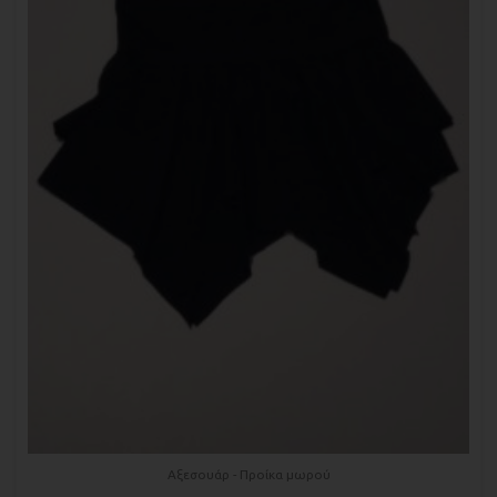
Αξεσουάρ - Προίκα μωρού