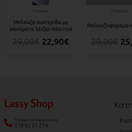
Γυναικεία
Γυναικεία
Μπλούζα νυχτερίδα με
Mπλουζοφόρεμα M
σκισίματα λέιζερ miss rovi
29,00
€
22,90
€
29,00
€
25
Κατη
Tηλέφωνο Επικοινωνίας:
Κορίτ
210 62 51 214
Αγόρ