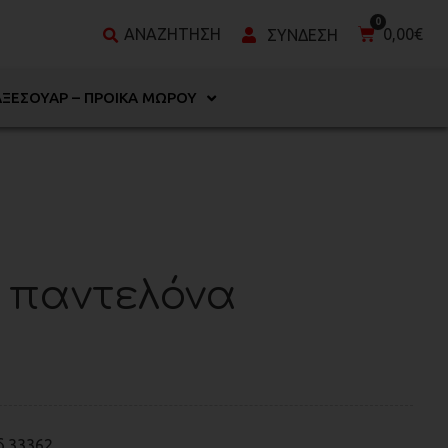
0,00
€
ΑΞΕΣΟΥΆΡ – ΠΡΟΊΚΑ ΜΩΡΟΎ
 παντελόνα
δ.33362