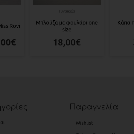
Γυναικεία
Μπλούζα με φουλάρι one
Κάπα 
iss Rovi
size
,00
€
18,00
€
γορίες
Παραγγελία
σι
Wishlist
ι