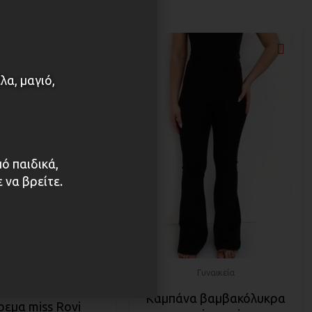
λα, μαγιό,
πό παιδικά,
 να βρείτε.
Γυναικεία
Γυναικεία
Καμπάνα βαμβακόλυκρα
εμα miss Rovi