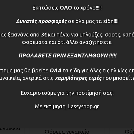
Εκπτώσεις
ΟΛΟ
το χρόνο!!!!!
Δυνατές προσφορές
σε όλα μας τα είδη!!!!
μας ξεκινάνε από
3€
και πάνω για μπλούζες, σορτς, καπέ
φορέματα και ότι άλλο αναζητήσετε.
ΠΡΟΛΑΒΕΤΕ ΠΡΙΝ ΕΞΑΝΤΛΗΘΟΥΝ !!!!!
τημα μας θα βρείτε
ΟΛΑ
τα είδη για όλες τις ηλικίες α
υναικεία, αντρικά στις
χαμηλότερες τιμές
που μπορείτε
Ευχαριστούμε για την προτίμησή σας!
Με εκτίμηση, Lassyshop.gr
Γυναικεία
υναικείο
Φόρεμα γυναικείο
Φόρ