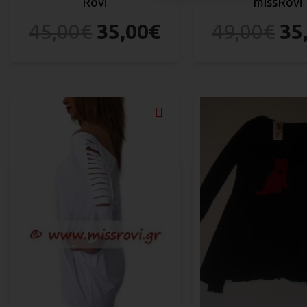
Rovi
missRovi
45,00
€
35,00
€
49,00
€
35