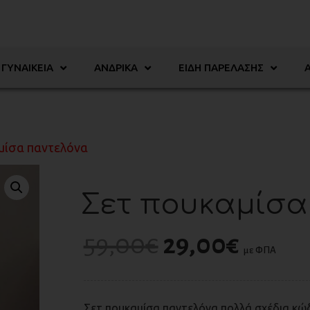
ΓΥΝΑΙΚΕΊΑ
ΑΝΔΡΙΚΆ
ΕΊΔΗ ΠΑΡΈΛΑΣΗΣ
μίσα παντελόνα
Σετ πουκαμίσα
59,00
€
29,00
€
με ΦΠΑ
Σετ πουκαμίσα παντελόνα πολλά σχέδια κώ