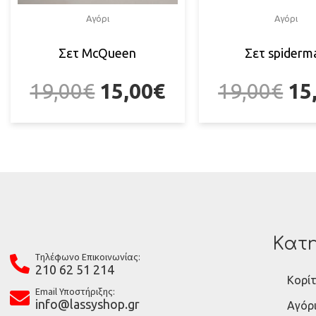
Αγόρι
Αγόρι
Σετ McQueen
Σετ spiderm
19,00
€
15,00
€
19,00
€
15
Κατη
Tηλέφωνο Επικοινωνίας:
210 62 51 214
Κορίτ
Email Υποστήριξης:
info@lassyshop.gr
Αγόρ