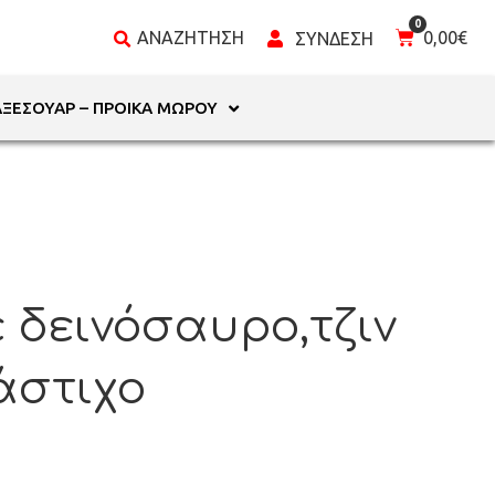
0,00
€
ΑΞΕΣΟΥΆΡ – ΠΡΟΊΚΑ ΜΩΡΟΎ
 δεινόσαυρο,τζιν
άστιχο