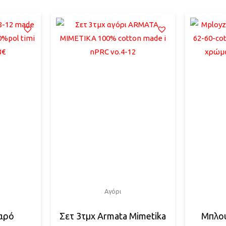
Αγόρι
αρό
Σετ 3τμχ Armata Mimetika
Μπλου