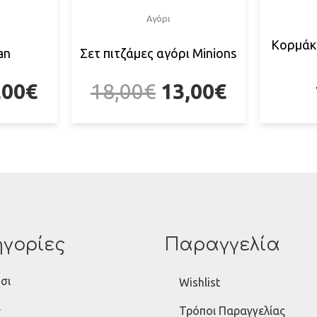
Αγόρι
Κορμάκ
an
Σετ πιτζάμες αγόρι Minions
,00
€
18,00
€
13,00
€
γορίες
Παραγγελία
σι
Wishlist
ι
Τρόποι Παραγγελίας