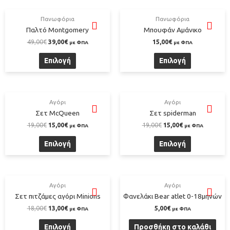
Πανωφόρια
Πανωφόρια
Παλτό Montgomery
Μπουφάν Αμάνικο
49,00
€
39,00
€
15,00
€
με ΦΠΑ
με ΦΠΑ
Επιλογή
Επιλογή
Αγόρι
Αγόρι
Σετ McQueen
Σετ spiderman
19,00
€
15,00
€
19,00
€
15,00
€
με ΦΠΑ
με ΦΠΑ
Επιλογή
Επιλογή
Αγόρι
Αγόρι
Σετ πιτζάμες αγόρι Minions
Φανελάκι Bear atlet 0-18μηνών
18,00
€
13,00
€
5,00
€
με ΦΠΑ
με ΦΠΑ
Επιλογή
Προσθήκη στο καλάθι