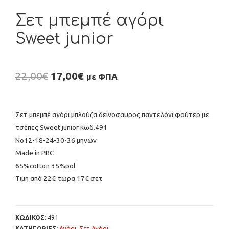
Σετ μπεμπέ αγόρι
Sweet junior
22,00
€
17,00
€
με ΦΠΑ
Σετ μπεμπέ αγόρι μπλούζα δεινοσαυρος παντελόνι φούτερ με
τσέπες Sweet junior κωδ.491
Νο12-18-24-30-36 μηνών
Μade in PRC
65%cotton 35%pol.
Tιμη από 22€ τώρα 17€ σετ
ΚΩΔΙΚΟΣ:
491
ΚΑΤΗΓΟΡΙΕΣ:
Αγόρι
,
Σετ Αγόρι