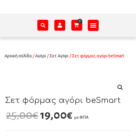
ΑΞΕΣΟΥΆΡ – ΠΡΟΊΚΑ ΜΩΡΟΎ
ΕΊΔΗ ΠΑΡΈΛΑΣΗΣ
ΣΧΕΤΙΚΆ ΜΕ ΕΜΆΣ
Αρχική σελίδα
/
Αγόρι
/
Σετ Αγόρι
/ Σετ φόρμας αγόρι beSmart
Σετ φόρμας αγόρι beSmart
25,00
€
19,00
€
με ΦΠΑ