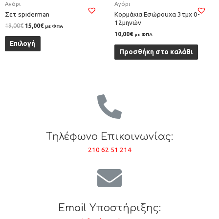
Αγόρι
Αγόρι
Σετ spiderman
Κορμάκια Εσώρουχα 3τμχ 0-
12μηνών
19,00
€
15,00
€
με ΦΠΑ
10,00
€
με ΦΠΑ
Επιλογή
Προσθήκη στο καλάθι
Tηλέφωνο Επικοινωνίας:
210 62 51 214
Email Υποστήριξης: