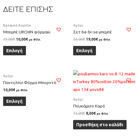
ΔΕΙΤΕ ΕΠΙΣΗΣ
Βρεφικά Κορίτσι
Αγόρι
Μπεμπέ URCHIN φόρμακι
Σετ be-bi-se μπεμπέ
13,00
€
10,00
€
25,00
€
19,00
€
με ΦΠΑ
με ΦΠΑ
Επιλογή
Επιλογή
Αγόρι
Παντελόνι Φόρμα Μπορντό
10,00
€
με ΦΠΑ
Αγόρι
Επιλογή
Πουκάμισο Καρό
13,00
€
8,00
€
με ΦΠΑ
Προσθήκη στο καλάθι