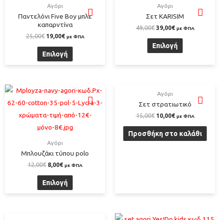
Αγόρι
Αγόρι
Παντελόνι Five Boy μπλε
Σετ KARISIM
καπαρντίνα
49,00
€
39,00
€
με ΦΠΑ
25,00
€
19,00
€
με ΦΠΑ
Επιλογή
Επιλογή
Αγόρι
Σετ στρατιωτικό
15,00
€
10,00
€
με ΦΠΑ
Προσθήκη στο καλάθι
Αγόρι
Μπλουζάκι τύπου polo
12,00
€
8,00
€
με ΦΠΑ
Επιλογή