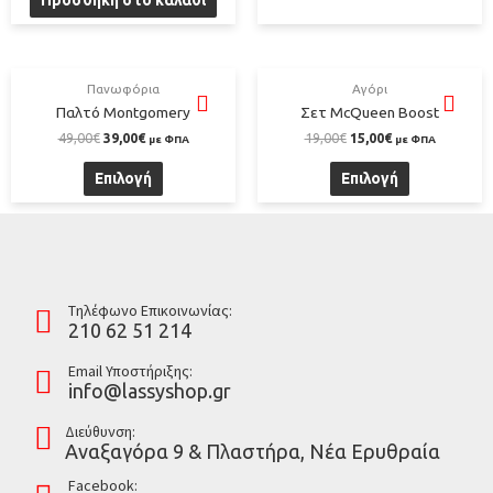
Πανωφόρια
Αγόρι
Παλτό Montgomery
Σετ McQueen Boost
49,00
€
39,00
€
19,00
€
15,00
€
με ΦΠΑ
με ΦΠΑ
Επιλογή
Επιλογή
Tηλέφωνο Επικοινωνίας:
210 62 51 214
Email Υποστήριξης:
info@lassyshop.gr
Διεύθυνση:
Αναξαγόρα 9 & Πλαστήρα, Νέα Ερυθραία
Facebook: