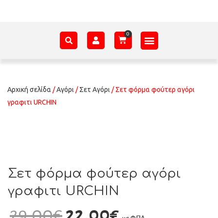
ΑΞΕΣΟΥΆΡ – ΠΡΟΊΚΑ ΜΩΡΟΎ
ΕΊΔΗ ΠΑΡΈΛΑΣΗΣ
ΣΧΕΤΙΚΆ ΜΕ ΕΜΆΣ
Αρχική σελίδα
/
Αγόρι
/
Σετ Αγόρι
/ Σετ φόρμα φούτερ αγόρι
γραφιτι URCHIN
Σετ φόρμα φούτερ αγόρι
γραφιτι URCHIN
29,00
€
22,00
€