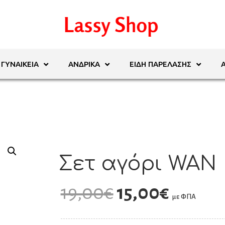
ΓΥΝΑΙΚΕΊΑ
ΑΝΔΡΙΚΆ
ΕΊΔΗ ΠΑΡΈΛΑΣΗΣ
Σετ αγόρι WAN
19,00
€
15,00
€
με ΦΠΑ