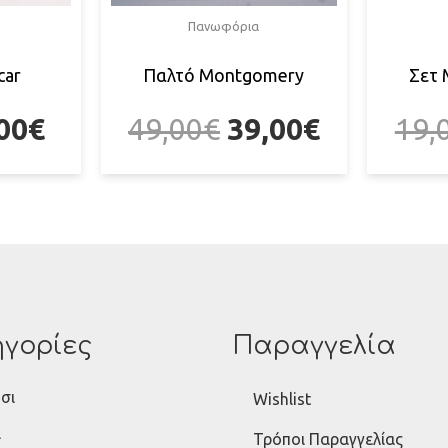
Πανωφόρια
car
Παλτό Montgomery
Σετ 
00
€
49,00
€
39,00
€
19,
γορίες
Παραγγελία
σι
Wishlist
ι
Τρόποι Παραγγελίας