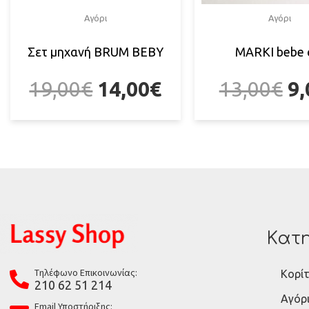
Αγόρι
Αγόρι
Σετ μηχανή BRUM BEBY
MARKI bebe 
19,00
€
14,00
€
13,00
€
9,
Κατη
Tηλέφωνο Επικοινωνίας:
Κορίτ
210 62 51 214
Αγόρ
Email Υποστήριξης: