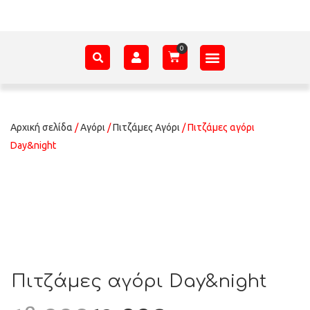
ΑΞΕΣΟΥΆΡ – ΠΡΟΊΚΑ ΜΩΡΟΎ
ΕΊΔΗ ΠΑΡΈΛΑΣΗΣ
ΣΧΕΤΙΚΆ ΜΕ ΕΜΆΣ
Αρχική σελίδα
/
Αγόρι
/
Πιτζάμες Αγόρι
/ Πιτζάμες αγόρι
Day&night
Πιτζάμες αγόρι Day&night