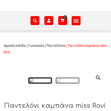
ΑΞΕΣΟΥΆΡ – ΠΡΟΊΚΑ ΜΩΡΟΎ
ΕΊΔΗ ΠΑΡΈΛΑΣΗΣ
ΣΧΕΤΙΚΆ ΜΕ ΕΜΆΣ
Αρχική σελίδα
/
Γυναικεία
/
Παντελόνια
/ Παντελόνι καμπάνα miss
Rovi
Παντελόνι καμπάνα miss Rovi