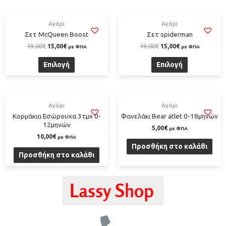
Αγόρι
Αγόρι
Σετ McQueen Boost
Σετ spiderman
19,00
€
15,00
€
19,00
€
15,00
€
με ΦΠΑ
με ΦΠΑ
Επιλογή
Επιλογή
Αγόρι
Αγόρι
Κορμάκια Εσώρουχα 3τμχ 0-
Φανελάκι Bear atlet 0-18μηνών
12μηνών
5,00
€
με ΦΠΑ
10,00
€
με ΦΠΑ
Προσθήκη στο καλάθι
Προσθήκη στο καλάθι