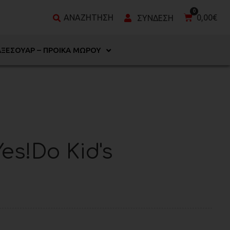
0,00
€
ΑΞΕΣΟΥΆΡ – ΠΡΟΊΚΑ ΜΩΡΟΎ
es!Do Kid's