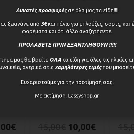
Δυνατές προσφορές
σε όλα μας τα είδη!!!!
μας ξεκινάνε από
3€
και πάνω για μπλούζες, σορτς, καπέ
φορέματα και ότι άλλο αναζητήσετε.
ΠΡΟΛΑΒΕΤΕ ΠΡΙΝ ΕΞΑΝΤΛΗΘΟΥΝ !!!!!
τημα μας θα βρείτε
ΟΛΑ
τα είδη για όλες τις ηλικίες α
υναικεία, αντρικά στις
χαμηλότερες τιμές
που μπορείτε
Ευχαριστούμε για την προτίμησή σας!
Με εκτίμηση, Lassyshop.gr
 μωρού
Αξεσουάρ - Προίκα μωρού
Αξεσο
IOLETTA
Μαγιό μπεμπέ κορίτσι
Μπικίνι
,00
€
15,00
€
10,00
€
15,