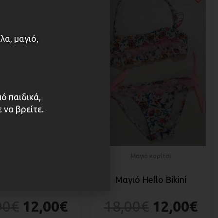
λα, μαγιό,
πό παιδικά,
 να βρείτε.
υάρ - Προίκα μωρού
Μαγιό κορίτσι
 κορίτσι Yes!Do kid
Μαγιό Hello Bikini
00
€
12,00
€
18,00
€
12,00
€