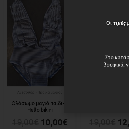
Οι
τιμές
Στο κατάσ
βρεφικά, γ
Αξεσουάρ - Προίκα μωρού
Αξεσουάρ - Προίκα
Ολόσωμο μαγιό παιδικό
Μαγιό κορίτσι V
Hello bikini
JUNIOR
19,00
€
10,00
€
19,00
€
12