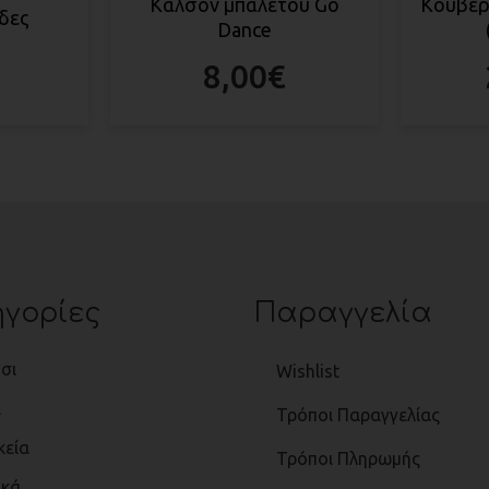
Καλσόν μπαλέτου Go
Κουβέρ
δες
Dance
8,00
€
γορίες
Παραγγελία
σι
Wishlist
ι
Τρόποι Παραγγελίας
κεία
Τρόποι Πληρωμής
ικά