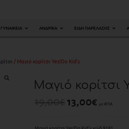
ΓΥΝΑΙΚΕΊΑ
ΑΝΔΡΙΚΆ
ΕΊΔΗ ΠΑΡΈΛΑΣΗΣ
ρίτσι
/ Μαγιό κορίτσι Yes!Do Kid’s
Μαγιό κορίτσι Y
19,00
€
13,00
€
με ΦΠΑ
Μαγιό κορίτσι Yes!Do Kid’s κώδ.9181