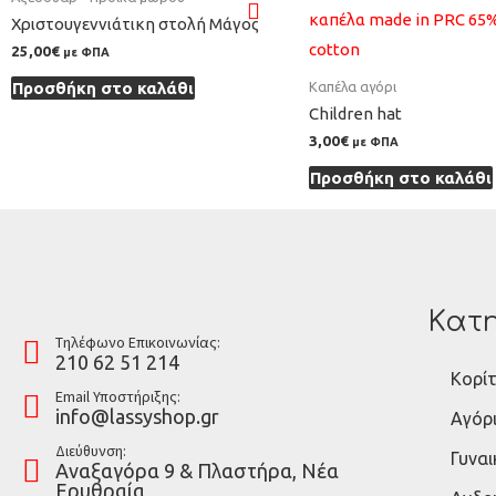
Χριστουγεννιάτικη στολή Μάγος
25,00
€
με ΦΠΑ
Καπέλα αγόρι
Προσθήκη στο καλάθι
Children hat
3,00
€
με ΦΠΑ
Προσθήκη στο καλάθι
Κατη
Tηλέφωνο Επικοινωνίας:
210 62 51 214
Κορίτ
Email Υποστήριξης:
info@lassyshop.gr
Αγόρ
Διεύθυνση:
Γυναι
Αναξαγόρα 9 & Πλαστήρα, Νέα
Ερυθραία