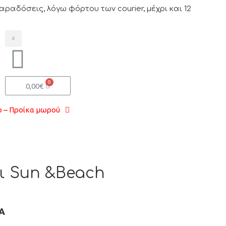
δόσεις, λόγω φόρτου των courier, μέχρι και 12
0,00
€
 – Προίκα μωρού
ι Sun &Beach
Α