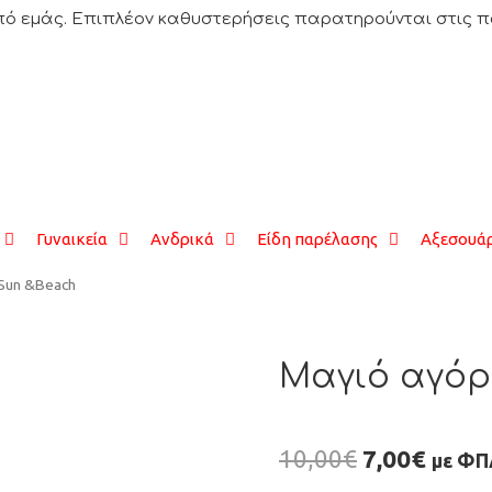
ό εμάς. Επιπλέον καθυστερήσεις παρατηρούνται στις παρα
Γυναικεία
Ανδρικά
Είδη παρέλασης
Αξεσουάρ
 Sun &Beach
Μαγιό αγόρ
10,00
€
7,00
€
με ΦΠ