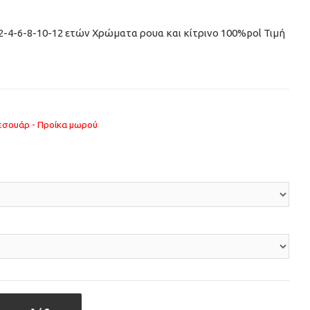
2-4-6-8-10-12 ετών Χρώματα ρουα και κίτρινο 100%pol Τιμή
εσουάρ - Προίκα μωρού