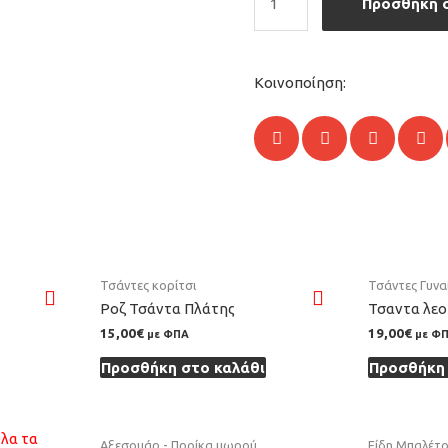
Προσθήκη 
Κοινοποίηση:
Τσάντες κορίτσι
Τσάντες Γυνα
Ροζ Τσάντα Πλάτης
Τσαντα λεο
15,00
€
19,00
€
με ΦΠΑ
με Φ
Προσθήκη στο καλάθι
Προσθήκη 
Αξεσουάρ - Προίκα μωρού
Είδη Μπαλέτ