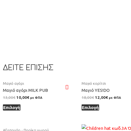
ΔΕΙΤΕ ΕΠΙΣΗΣ
Μαγιό αγόρι
Μαγιό κορίτσι
Μαγιό αγόρι MILK PUB
Μαγιό YES!DO
13,00
€
10,00
€
18,00
€
12,00
€
με ΦΠΑ
με ΦΠΑ
Επιλογή
Επιλογή
Αξεσουάρ - Προίκα μωρού