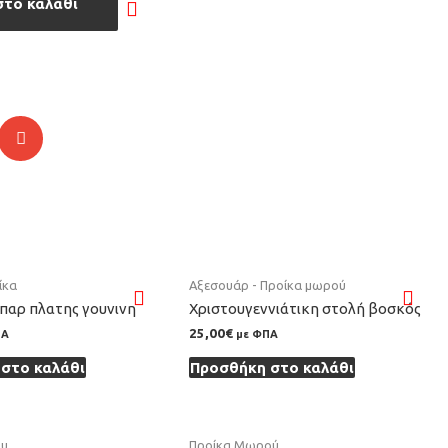
στο καλάθι
ίκα
Αξεσουάρ - Προίκα μωρού
παρ πλατης γουνινη
Χριστουγεννιάτικη στολή βοσκός
25,00
€
ΠΑ
με ΦΠΑ
στο καλάθι
Προσθήκη στο καλάθι
ου
Προίκα Μωρού