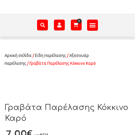
ΑΞΕΣΟΥΆΡ – ΠΡΟΊΚΑ ΜΩΡΟΎ
ΕΊΔΗ ΠΑΡΈΛΑΣΗΣ
ΣΧΕΤΙΚΆ ΜΕ ΕΜΆΣ
Αρχική σελίδα
/
Είδη παρέλασης
/
Αξεσουάρ
παρέλασης
/ Γραβάτα Παρέλασης Κόκκινο Καρό
Γραβάτα Παρέλασης Κόκκινο
Καρό
7,00
€