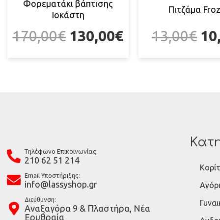
Φορεματάκι βάπτισης
Πιτζάμα Fro
Ιοκάστη
170,00
€
130,00
€
13,00
€
10
Κατη
Tηλέφωνο Επικοινωνίας:
210 62 51 214
Κορίτ
Email Υποστήριξης:
info@lassyshop.gr
Αγόρ
Διεύθυνση:
Γυναι
Αναξαγόρα 9 & Πλαστήρα, Νέα
Ερυθραία