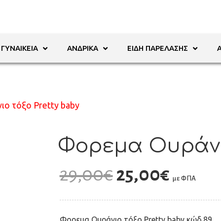
ΓΥΝΑΙΚΕΊΑ
ΑΝΔΡΙΚΆ
ΕΊΔΗ ΠΑΡΈΛΑΣΗΣ
ο τόξο Pretty baby
Φορεμα Ουράνιο
29,00
€
25,00
€
με ΦΠΑ
Φορεμα Ουράνιο τόξο Pretty baby κώδ.89