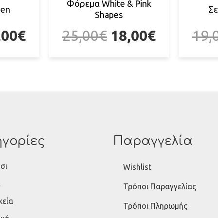
Φόρεμα White & Pink
zen
Σε
Shapes
,00
€
25,00
€
18,00
€
19,
γορίες
Παραγγελία
σι
Wishlist
ι
Τρόποι Παραγγελίας
κεία
Τρόποι Πληρωμής