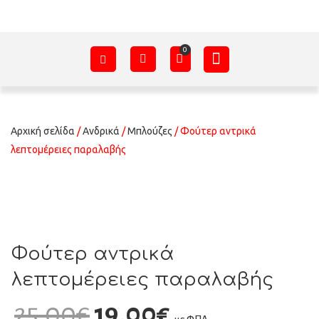
ΑΞΕΣΟΥΆΡ – ΠΡΟΊΚΑ ΜΩΡΟΎ
ΕΊΔΗ ΠΑΡΈΛΑΣΗΣ
ΣΧΕΤΙΚΆ ΜΕ ΕΜΆΣ
Αρχική σελίδα
/
Ανδρικά
/
Μπλούζες
/ Φούτερ αντρικά
λεπτομέρειες παραλαβής
Φούτερ αντρικά
λεπτομέρειες παραλαβής
25,00
€
19,00
€