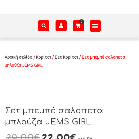
ΑΞΕΣΟΥΆΡ – ΠΡΟΊΚΑ ΜΩΡΟΎ
ΕΊΔΗ ΠΑΡΈΛΑΣΗΣ
ΣΧΕΤΙΚΆ ΜΕ ΕΜΆΣ
Αρχική σελίδα
/
Κορίτσι
/
Σετ Κορίτσι
/ Σετ μπεμπέ σαλοπετα
μπλούζα JEMS GIRL
Σετ μπεμπέ σαλοπετα
μπλούζα JEMS GIRL
29,00
€
22,00
€